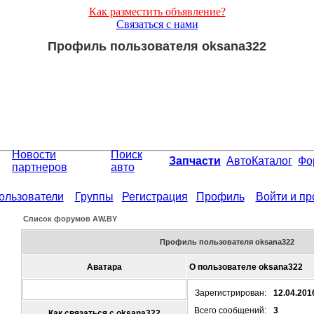
Как разместить объявление?
Связаться с нами
Профиль пользователя oksana322
Новости
Поиск
Запчасти
АвтоКаталог
Фо
партнеров
авто
ользователи
Группы
Регистрация
Профиль
Войти и п
Список форумов АW.BY
Профиль пользователя oksana322
Аватара
О пользователе oksana322
Зарегистрирован:
12.04.201
Всего сообщений:
3
Как связаться с oksana322