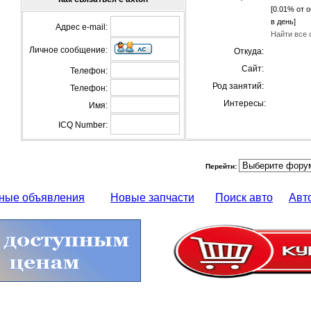
[0.01% от 
в день]
Адрес e-mail:
Найти все 
Личное сообщение:
Откуда:
Сайт:
Телефон:
Род занятий:
Телефон:
Интересы:
Имя:
ICQ Number:
Перейти:
ные объявления
Новые запчасти
Поиск авто
Авт