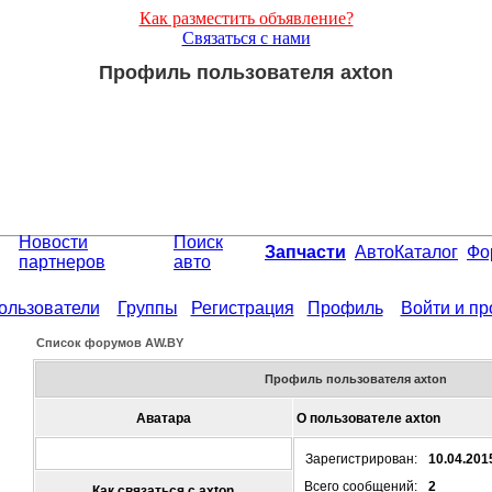
Как разместить объявление?
Связаться с нами
Профиль пользователя axton
Новости
Поиск
Запчасти
АвтоКаталог
Фо
партнеров
авто
ользователи
Группы
Регистрация
Профиль
Войти и п
Список форумов АW.BY
Профиль пользователя axton
Аватара
О пользователе axton
Зарегистрирован:
10.04.201
Всего сообщений:
2
Как связаться с axton