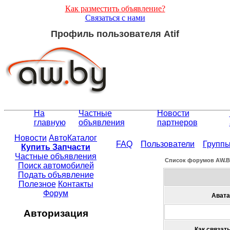
Как разместить объявление?
Связаться с нами
Профиль пользователя Atif
На
Частные
Новости
главную
объявления
партнеров
Новости
АвтоКаталог
FAQ
Пользователи
Групп
Купить Запчасти
Частные объявления
Список форумов АW.
Поиск автомобилей
Подать объявление
Полезное
Контакты
Форум
Авата
Авторизация
Как связать