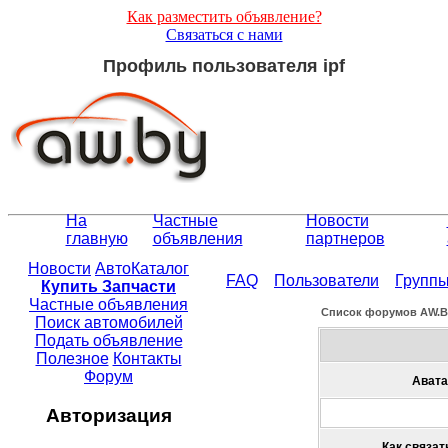
Как разместить объявление?
Связаться с нами
Профиль пользователя ipf
На
Частные
Новости
главную
объявления
партнеров
Новости
АвтоКаталог
FAQ
Пользователи
Групп
Купить Запчасти
Частные объявления
Список форумов АW.
Поиск автомобилей
Подать объявление
Полезное
Контакты
Форум
Авата
Авторизация
Как связать