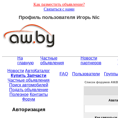
Как разместить объявление?
Связаться с нами
Профиль пользователя Игорь Nic
На
Частные
Новости
главную
объявления
партнеров
Новости
АвтоКаталог
FAQ
Пользователи
Групп
Купить Запчасти
Частные объявления
Список форумов АW.
Поиск автомобилей
Подать объявление
Полезное
Контакты
Форум
Авата
Авторизация
Как связаться 