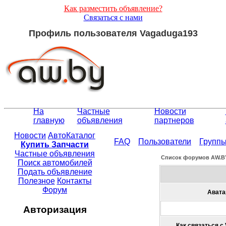
Как разместить объявление?
Связаться с нами
Профиль пользователя Vagaduga193
На
Частные
Новости
главную
объявления
партнеров
Новости
АвтоКаталог
FAQ
Пользователи
Групп
Купить Запчасти
Частные объявления
Список форумов АW.B
Поиск автомобилей
Подать объявление
Полезное
Контакты
Форум
Авата
Авторизация
Как связаться с