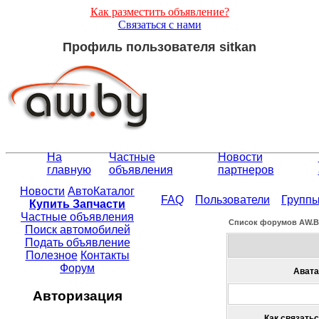
Как разместить объявление?
Связаться с нами
Профиль пользователя sitkan
На
Частные
Новости
главную
объявления
партнеров
Новости
АвтоКаталог
FAQ
Пользователи
Групп
Купить Запчасти
Частные объявления
Список форумов АW.
Поиск автомобилей
Подать объявление
Полезное
Контакты
Форум
Авата
Авторизация
Как связатьс