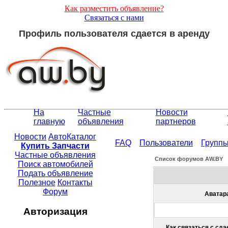
Как разместить объявление?
Связаться с нами
Профиль пользователя сдается в аренду
На
Частные
Новости
главную
объявления
партнеров
Новости
АвтоКаталог
FAQ
Пользователи
Групп
Купить Запчасти
Частные объявления
Список форумов АW.BY
Поиск автомобилей
Подать объявление
Полезное
Контакты
Форум
Аватар
Авторизация
Как связаться с сда