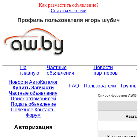
Как разместить объявление?
Связаться с нами
Профиль пользователя игорь шубич
На
Частные
Новости
главную
объявления
партнеров
Новости
АвтоКаталог
FAQ
Пользователи
Групп
Купить Запчасти
Частные объявления
Список форумов АW.B
Поиск автомобилей
Подать объявление
Полезное
Контакты
Форум
Авата
Авторизация
Как связаться с