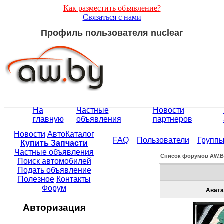
Как разместить объявление?
Связаться с нами
Профиль пользователя nuclear
На
Частные
Новости
главную
объявления
партнеров
Новости
АвтоКаталог
FAQ
Пользователи
Групп
Купить Запчасти
Частные объявления
Список форумов АW.
Поиск автомобилей
Подать объявление
Полезное
Контакты
Форум
Авата
Авторизация