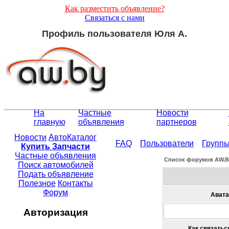
Как разместить объявление?
Связаться с нами
Профиль пользователя Юля А.
На
Частные
Новости
главную
объявления
партнеров
Новости
АвтоКаталог
FAQ
Пользователи
Групп
Купить Запчасти
Частные объявления
Список форумов АW.
Поиск автомобилей
Подать объявление
Полезное
Контакты
Форум
Авата
Авторизация
Как связатьс