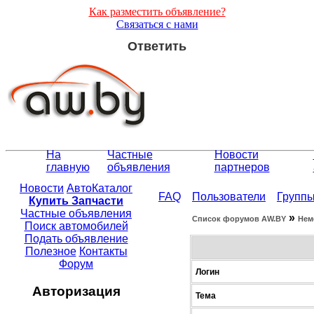
Как разместить объявление?
Связаться с нами
Ответить
На
Частные
Новости
главную
объявления
партнеров
Новости
АвтоКаталог
FAQ
Пользователи
Групп
Купить Запчасти
Частные объявления
»
Список форумов АW.BY
Нем
Поиск автомобилей
Подать объявление
Полезное
Контакты
Форум
Логин
Авторизация
Тема