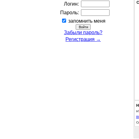
С
Логин:
Пароль:
запомнить меня
Забыли пароль?
Регистрация →
Н
H
B
С