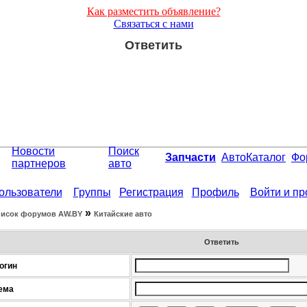
Как разместить объявление?
Связаться с нами
Ответить
Новости
Поиск
Запчасти
АвтоКаталог
Фо
партнеров
авто
ользователи
Группы
Регистрация
Профиль
Войти и п
»
исок форумов АW.BY
Китайские авто
Ответить
огин
ема