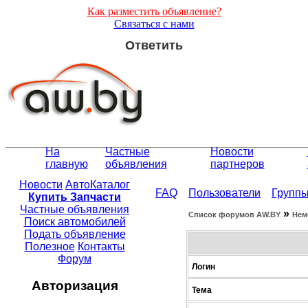
Как разместить объявление?
Связаться с нами
Ответить
На
Частные
Новости
главную
объявления
партнеров
Новости
АвтоКаталог
FAQ
Пользователи
Групп
Купить Запчасти
Частные объявления
»
Список форумов АW.BY
Нем
Поиск автомобилей
Подать объявление
Полезное
Контакты
Форум
Логин
Авторизация
Тема