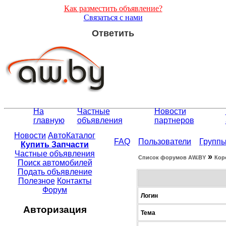
Как разместить объявление?
Связаться с нами
Ответить
На
Частные
Новости
главную
объявления
партнеров
Новости
АвтоКаталог
FAQ
Пользователи
Групп
Купить Запчасти
Частные объявления
»
Список форумов АW.BY
Кор
Поиск автомобилей
Подать объявление
Полезное
Контакты
Форум
Логин
Авторизация
Тема