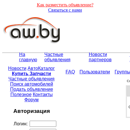
Как разместить объявление?
Связаться с нами
На
Частные
Новости
главную
объявления
партнеров
Новости
АвтоКаталог
FAQ
Пользователи
Групп
Купить Запчасти
Частные объявления
С
Поиск автомобилей
Подать объявление
Полезное
Контакты
Форум
Авторизация
Логин: