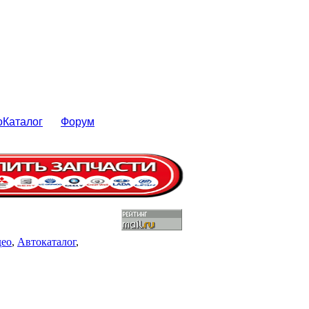
оКаталог
Форум
део
,
Автокаталог
,