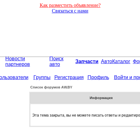
Как разместить объявление?
Связаться с нами
Новости
Поиск
Запчасти
АвтоКаталог
Фо
партнеров
авто
ользователи
Группы
Регистрация
Профиль
Войти и п
Список форумов АW.BY
Информация
Эта тема закрыта, вы не можете писать ответы и редактир