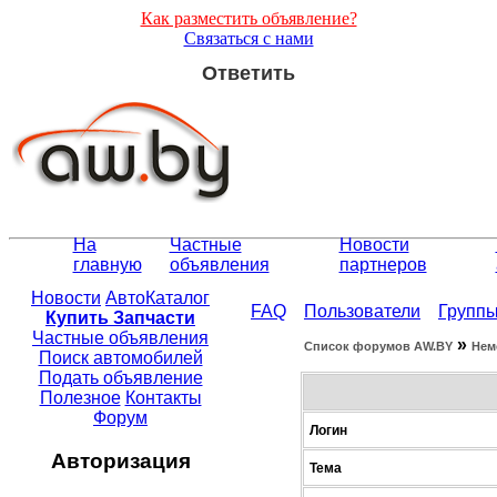
Как разместить объявление?
Связаться с нами
Ответить
На
Частные
Новости
главную
объявления
партнеров
Новости
АвтоКаталог
FAQ
Пользователи
Групп
Купить Запчасти
Частные объявления
»
Список форумов АW.BY
Нем
Поиск автомобилей
Подать объявление
Полезное
Контакты
Форум
Логин
Авторизация
Тема