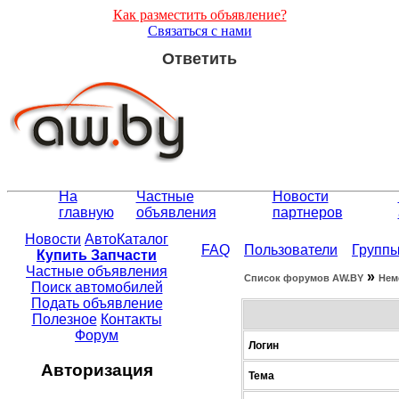
Как разместить объявление?
Связаться с нами
Ответить
На
Частные
Новости
главную
объявления
партнеров
Новости
АвтоКаталог
FAQ
Пользователи
Групп
Купить Запчасти
Частные объявления
»
Список форумов АW.BY
Нем
Поиск автомобилей
Подать объявление
Полезное
Контакты
Форум
Логин
Авторизация
Тема