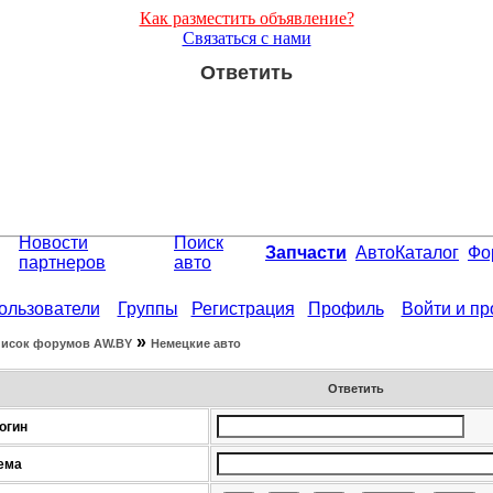
Как разместить объявление?
Связаться с нами
Ответить
Новости
Поиск
Запчасти
АвтоКаталог
Фо
партнеров
авто
ользователи
Группы
Регистрация
Профиль
Войти и п
»
исок форумов АW.BY
Немецкие авто
Ответить
огин
ема