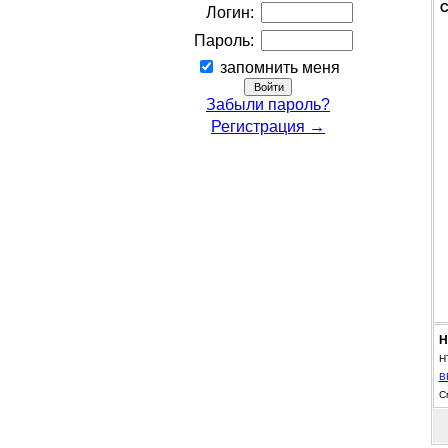
С
Логин:
Пароль:
запомнить меня
Забыли пароль?
Регистрация →
Н
H
B
С