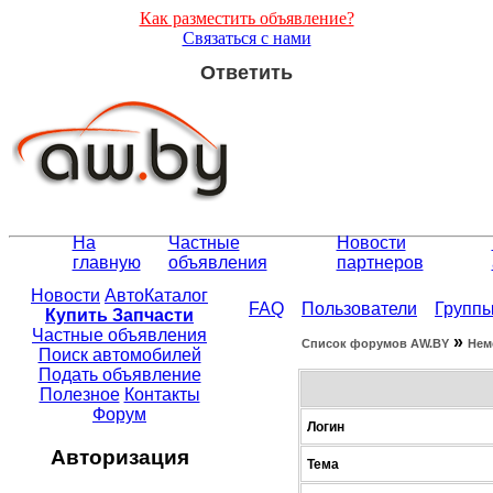
Как разместить объявление?
Связаться с нами
Ответить
На
Частные
Новости
главную
объявления
партнеров
Новости
АвтоКаталог
FAQ
Пользователи
Групп
Купить Запчасти
Частные объявления
»
Список форумов АW.BY
Нем
Поиск автомобилей
Подать объявление
Полезное
Контакты
Форум
Логин
Авторизация
Тема