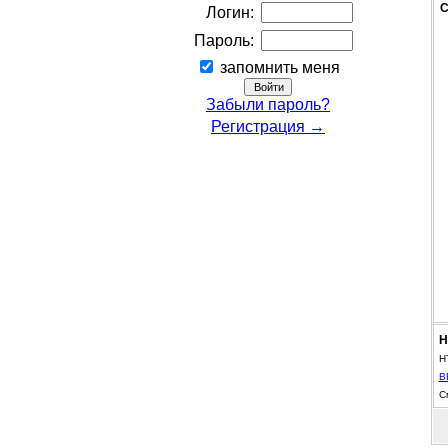
С
Логин:
Пароль:
запомнить меня
Забыли пароль?
Регистрация →
Н
H
B
С