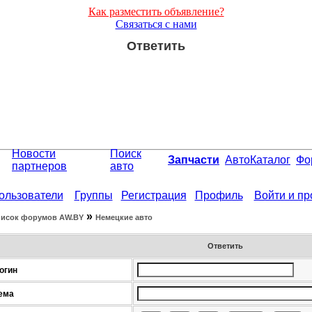
Как разместить объявление?
Связаться с нами
Ответить
Новости
Поиск
Запчасти
АвтоКаталог
Фо
партнеров
авто
ользователи
Группы
Регистрация
Профиль
Войти и п
»
исок форумов АW.BY
Немецкие авто
Ответить
огин
ема