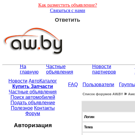
Как разместить объявление?
Связаться с нами
Ответить
На
Частные
Новости
главную
объявления
партнеров
Новости
АвтоКаталог
FAQ
Пользователи
Групп
Купить Запчасти
Частные объявления
»
Список форумов АW.BY
Аме
Поиск автомобилей
Подать объявление
Полезное
Контакты
Форум
Логин
Авторизация
Тема