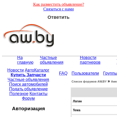
Как разместить объявление?
Связаться с нами
Ответить
На
Частные
Новости
главную
объявления
партнеров
Новости
АвтоКаталог
FAQ
Пользователи
Групп
Купить Запчасти
Частные объявления
»
Список форумов АW.BY
Аме
Поиск автомобилей
Подать объявление
Полезное
Контакты
Форум
Логин
Авторизация
Тема