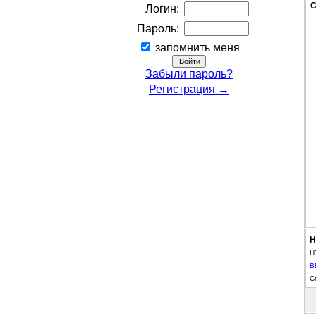
С
Логин:
Пароль:
запомнить меня
Забыли пароль?
Регистрация →
Н
H
B
С