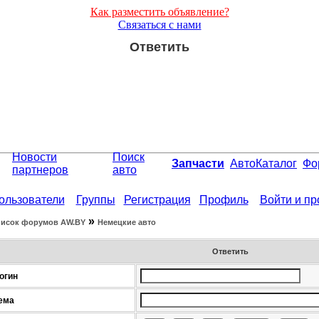
Как разместить объявление?
Связаться с нами
Ответить
Новости
Поиск
Запчасти
АвтоКаталог
Фо
партнеров
авто
ользователи
Группы
Регистрация
Профиль
Войти и п
»
исок форумов АW.BY
Немецкие авто
Ответить
огин
ема