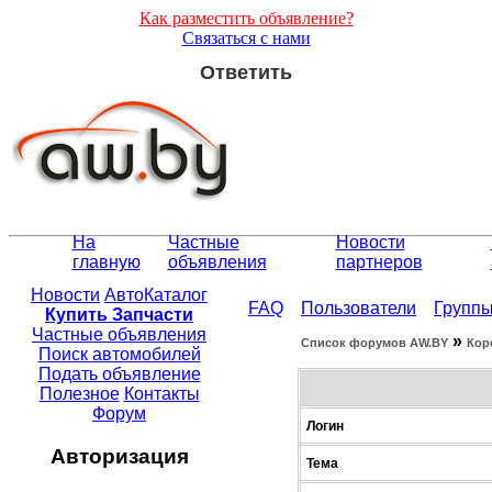
Как разместить объявление?
Связаться с нами
Ответить
На
Частные
Новости
главную
объявления
партнеров
Новости
АвтоКаталог
FAQ
Пользователи
Групп
Купить Запчасти
Частные объявления
»
Список форумов АW.BY
Кор
Поиск автомобилей
Подать объявление
Полезное
Контакты
Форум
Логин
Авторизация
Тема