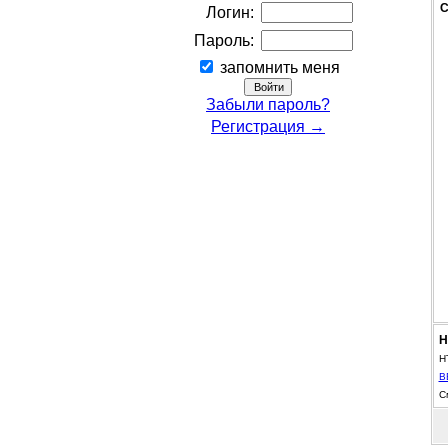
С
Логин:
Пароль:
запомнить меня
Забыли пароль?
Регистрация →
Н
H
B
С