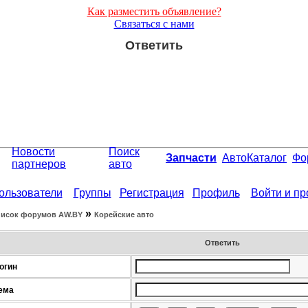
Как разместить объявление?
Связаться с нами
Ответить
Новости
Поиск
Запчасти
АвтоКаталог
Фо
партнеров
авто
ользователи
Группы
Регистрация
Профиль
Войти и п
»
исок форумов АW.BY
Корейские авто
Ответить
огин
ема