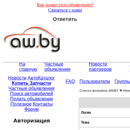
Как разместить объявление?
Связаться с нами
Ответить
На
Частные
Новости
главную
объявления
партнеров
Новости
АвтоКаталог
FAQ
Пользователи
Групп
Купить Запчасти
Частные объявления
»
Список форумов АW.BY
Нем
Поиск автомобилей
Подать объявление
Полезное
Контакты
Форум
Логин
Авторизация
Тема