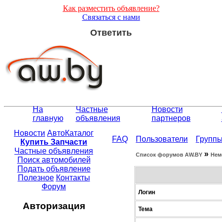
Как разместить объявление?
Связаться с нами
Ответить
На
Частные
Новости
главную
объявления
партнеров
Новости
АвтоКаталог
FAQ
Пользователи
Групп
Купить Запчасти
Частные объявления
»
Список форумов АW.BY
Нем
Поиск автомобилей
Подать объявление
Полезное
Контакты
Форум
Логин
Авторизация
Тема