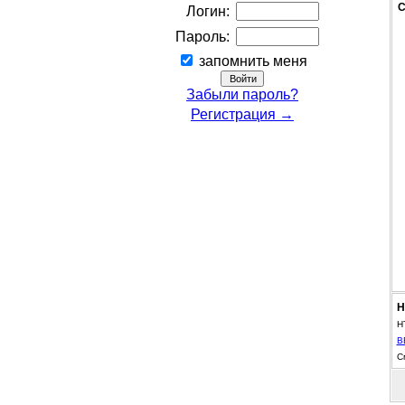
С
Логин:
Пароль:
запомнить меня
Забыли пароль?
Регистрация →
Н
H
B
С