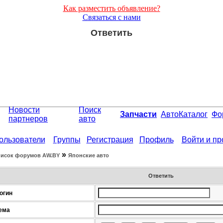
Как разместить объявление?
Связаться с нами
Ответить
Новости
Поиск
Запчасти
АвтоКаталог
Фо
партнеров
авто
ользователи
Группы
Регистрация
Профиль
Войти и п
»
исок форумов АW.BY
Японские авто
Ответить
огин
ема