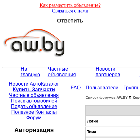
Как разместить объявление?
Связаться с нами
Ответить
На
Частные
Новости
главную
объявления
партнеров
Новости
АвтоКаталог
FAQ
Пользователи
Групп
Купить Запчасти
Частные объявления
»
Список форумов АW.BY
Кор
Поиск автомобилей
Подать объявление
Полезное
Контакты
Форум
Логин
Авторизация
Тема