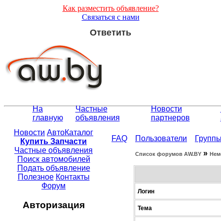
Как разместить объявление?
Связаться с нами
Ответить
На
Частные
Новости
главную
объявления
партнеров
Новости
АвтоКаталог
FAQ
Пользователи
Групп
Купить Запчасти
Частные объявления
»
Список форумов АW.BY
Нем
Поиск автомобилей
Подать объявление
Полезное
Контакты
Форум
Логин
Авторизация
Тема