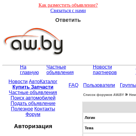
Как разместить объявление?
Связаться с нами
Ответить
На
Частные
Новости
главную
объявления
партнеров
Новости
АвтоКаталог
FAQ
Пользователи
Групп
Купить Запчасти
Частные объявления
»
Список форумов АW.BY
Нем
Поиск автомобилей
Подать объявление
Полезное
Контакты
Форум
Логин
Авторизация
Тема