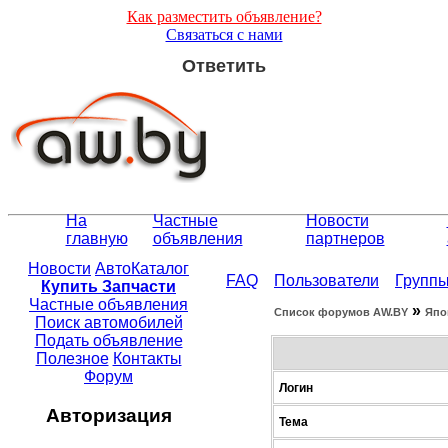
Как разместить объявление?
Связаться с нами
Ответить
На
Частные
Новости
главную
объявления
партнеров
Новости
АвтоКаталог
FAQ
Пользователи
Групп
Купить Запчасти
Частные объявления
»
Список форумов АW.BY
Япо
Поиск автомобилей
Подать объявление
Полезное
Контакты
Форум
Логин
Авторизация
Тема