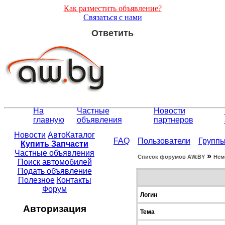
Как разместить объявление?
Связаться с нами
Ответить
На
Частные
Новости
главную
объявления
партнеров
Новости
АвтоКаталог
FAQ
Пользователи
Групп
Купить Запчасти
Частные объявления
»
Список форумов АW.BY
Нем
Поиск автомобилей
Подать объявление
Полезное
Контакты
Форум
Логин
Авторизация
Тема