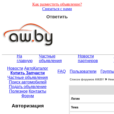
Как разместить объявление?
Связаться с нами
Ответить
На
Частные
Новости
главную
объявления
партнеров
Новости
АвтоКаталог
FAQ
Пользователи
Групп
Купить Запчасти
Частные объявления
»
Список форумов АW.BY
Нем
Поиск автомобилей
Подать объявление
Полезное
Контакты
Форум
Логин
Авторизация
Тема