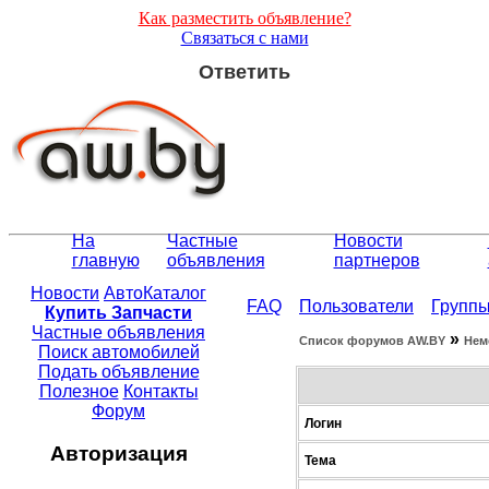
Как разместить объявление?
Связаться с нами
Ответить
На
Частные
Новости
главную
объявления
партнеров
Новости
АвтоКаталог
FAQ
Пользователи
Групп
Купить Запчасти
Частные объявления
»
Список форумов АW.BY
Нем
Поиск автомобилей
Подать объявление
Полезное
Контакты
Форум
Логин
Авторизация
Тема