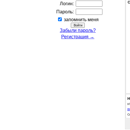
С
Логин:
Пароль:
запомнить меня
Забыли пароль?
Регистрация →
Н
H
B
С