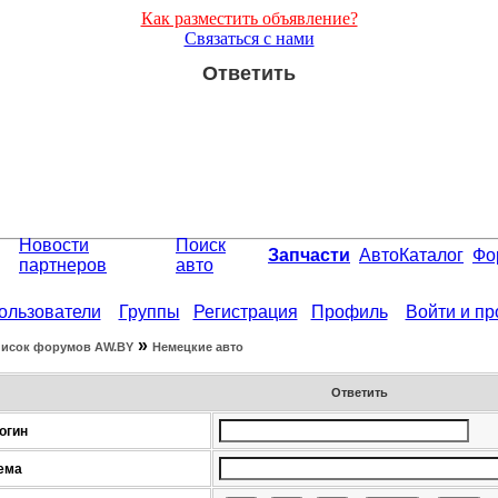
Как разместить объявление?
Связаться с нами
Ответить
Новости
Поиск
Запчасти
АвтоКаталог
Фо
партнеров
авто
ользователи
Группы
Регистрация
Профиль
Войти и п
»
исок форумов АW.BY
Немецкие авто
Ответить
огин
ема