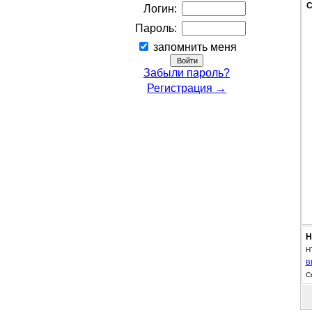
С
Логин:
Пароль:
запомнить меня
Забыли пароль?
Регистрация →
Н
H
B
С