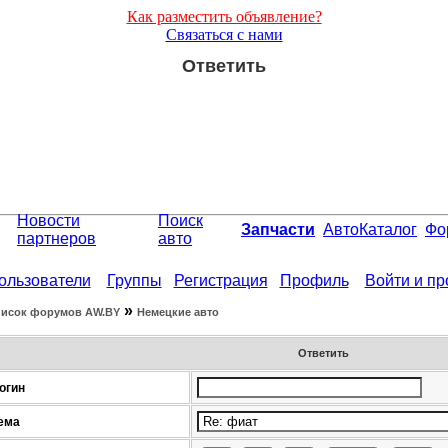
Как разместить объявление?
Связаться с нами
Ответить
Новости
Поиск
Запчасти
АвтоКаталог
Фо
партнеров
авто
ользователи
Группы
Регистрация
Профиль
Войти и п
»
исок форумов АW.BY
Немецкие авто
Ответить
огин
ема