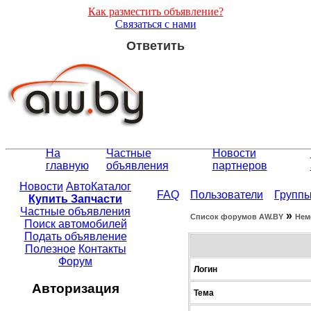
Как разместить объявление?
Связаться с нами
Ответить
На
Частные
Новости
главную
объявления
партнеров
Новости
АвтоКаталог
FAQ
Пользователи
Групп
Купить Запчасти
Частные объявления
»
Список форумов АW.BY
Нем
Поиск автомобилей
Подать объявление
Полезное
Контакты
Форум
Логин
Авторизация
Тема