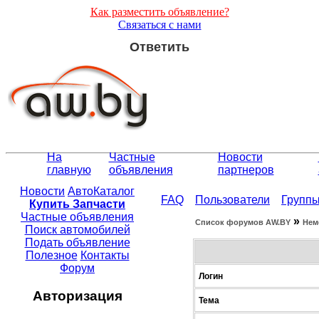
Как разместить объявление?
Связаться с нами
Ответить
На
Частные
Новости
главную
объявления
партнеров
Новости
АвтоКаталог
FAQ
Пользователи
Групп
Купить Запчасти
Частные объявления
»
Список форумов АW.BY
Нем
Поиск автомобилей
Подать объявление
Полезное
Контакты
Форум
Логин
Авторизация
Тема