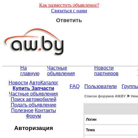
Как разместить объявление?
Связаться с нами
Ответить
На
Частные
Новости
главную
объявления
партнеров
Новости
АвтоКаталог
FAQ
Пользователи
Групп
Купить Запчасти
Частные объявления
»
Список форумов АW.BY
Нем
Поиск автомобилей
Подать объявление
Полезное
Контакты
Форум
Логин
Авторизация
Тема