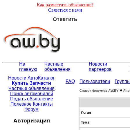
Как разместить объявление?
Связаться с нами
Ответить
На
Частные
Новости
главную
объявления
партнеров
Новости
АвтоКаталог
FAQ
Пользователи
Групп
Купить Запчасти
Частные объявления
»
Список форумов АW.BY
Япо
Поиск автомобилей
Подать объявление
Полезное
Контакты
Форум
Логин
Авторизация
Тема