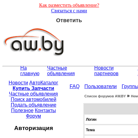
Как разместить объявление?
Связаться с нами
Ответить
На
Частные
Новости
главную
объявления
партнеров
Новости
АвтоКаталог
FAQ
Пользователи
Групп
Купить Запчасти
Частные объявления
»
Список форумов АW.BY
Нем
Поиск автомобилей
Подать объявление
Полезное
Контакты
Форум
Логин
Авторизация
Тема