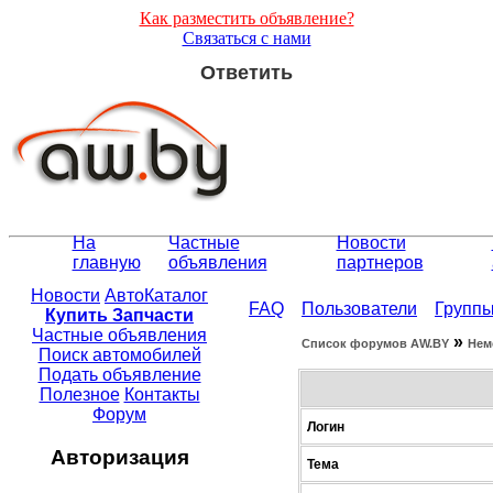
Как разместить объявление?
Связаться с нами
Ответить
На
Частные
Новости
главную
объявления
партнеров
Новости
АвтоКаталог
FAQ
Пользователи
Групп
Купить Запчасти
Частные объявления
»
Список форумов АW.BY
Нем
Поиск автомобилей
Подать объявление
Полезное
Контакты
Форум
Логин
Авторизация
Тема