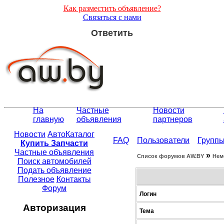
Как разместить объявление?
Связаться с нами
Ответить
На
Частные
Новости
главную
объявления
партнеров
Новости
АвтоКаталог
FAQ
Пользователи
Групп
Купить Запчасти
Частные объявления
»
Список форумов АW.BY
Нем
Поиск автомобилей
Подать объявление
Полезное
Контакты
Форум
Логин
Авторизация
Тема