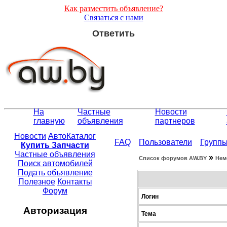
Как разместить объявление?
Связаться с нами
Ответить
На
Частные
Новости
главную
объявления
партнеров
Новости
АвтоКаталог
FAQ
Пользователи
Групп
Купить Запчасти
Частные объявления
»
Список форумов АW.BY
Нем
Поиск автомобилей
Подать объявление
Полезное
Контакты
Форум
Логин
Авторизация
Тема