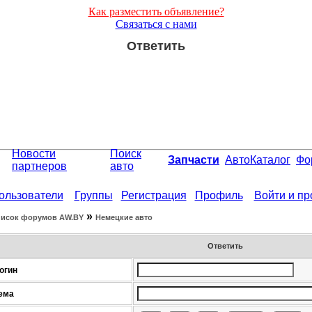
Как разместить объявление?
Связаться с нами
Ответить
Новости
Поиск
Запчасти
АвтоКаталог
Фо
партнеров
авто
ользователи
Группы
Регистрация
Профиль
Войти и п
»
исок форумов АW.BY
Немецкие авто
Ответить
огин
ема