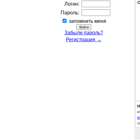
С
Логин:
Пароль:
запомнить меня
Забыли пароль?
Регистрация →
Н
H
B
С