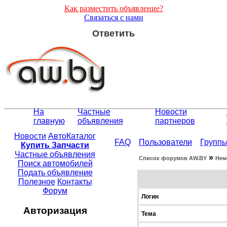
Как разместить объявление?
Связаться с нами
Ответить
На
Частные
Новости
главную
объявления
партнеров
Новости
АвтоКаталог
FAQ
Пользователи
Групп
Купить Запчасти
Частные объявления
»
Список форумов АW.BY
Нем
Поиск автомобилей
Подать объявление
Полезное
Контакты
Форум
Логин
Авторизация
Тема