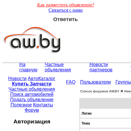
Как разместить объявление?
Связаться с нами
Ответить
На
Частные
Новости
главную
объявления
партнеров
Новости
АвтоКаталог
FAQ
Пользователи
Групп
Купить Запчасти
Частные объявления
»
Список форумов АW.BY
Нем
Поиск автомобилей
Подать объявление
Полезное
Контакты
Форум
Логин
Авторизация
Тема